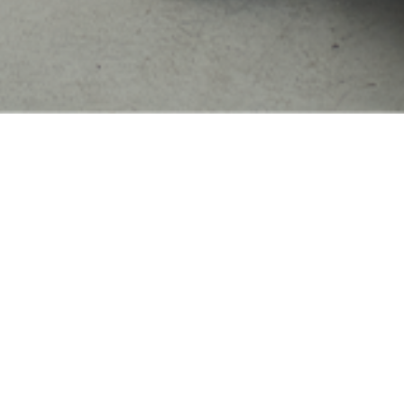
NEWS
2026.7.31
「EBISU JAM 2026」にSalyuの出演が決定致しました
2026.7.31
「Salyu × Lily Chou-Chou Tour 2026 -星影交差-」福岡公演グッ
ズ先行販売のお知らせ
2026.7.30
「GOAT INAZUMI Terrace 2026」にSalyuの出演が決定致しまし
た
2026.7.21
「overhead fes.2026」にSalyuの出演が決定致しました
2026.7.10
「イーハトーブフェスティバル2026」にSalyuの出演が決定致しま