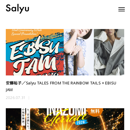
安藤裕子／Salyu TALES FROM THE RAINBOW TAILS × EBISU
JAM
2026.07.31