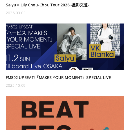
Salyu × Lily Chou-Chou Tour 2026 -星影交差-
2026.03.03
FM802 UPBEAT!「MAKES YOUR MOMENT」SPECIAL LIVE
2025.10.09