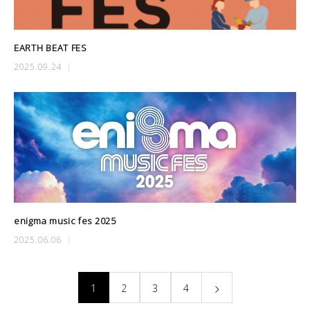
EARTH BEAT FES
2025.09.24
enigma music fes 2025
2025.06.06
1
2
3
4