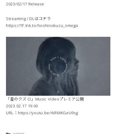
2023/02/17 Release
Streaming / DLはコチラ
https://TF.lnk.to/hoshinokuzu_omega
「星のクズ Ω」Music Videoプレミア公開
2023.02.17 19:00
URL：
https://youtu.be/rkRMKGeU9sg