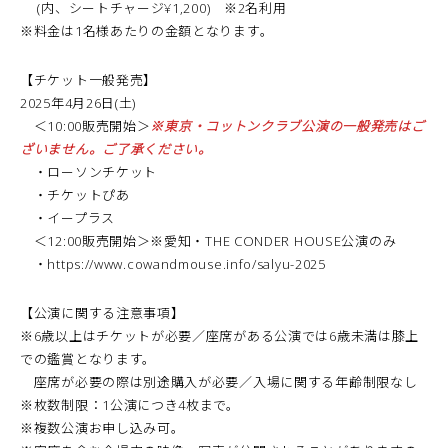
(内、シートチャージ¥1,200) ※2名利用
※料金は1名様あたりの金額となります。
【チケット一般発売】
2025年4月26日(土)
＜10:00販売開始＞
※東京・コットンクラブ公演の一般発売はご
ざいません。ご了承ください。
・
ローソンチケット
・
チケットぴあ
・
イープラス
＜12:00販売開始＞※愛知・THE CONDER HOUSE公演のみ
・
https://www.cowandmouse.info/salyu-2025
【公演に関する注意事項】
※6歳以上はチケットが必要／座席がある公演では6歳未満は膝上
での鑑賞となります。
座席が必要の際は別途購入が必要／入場に関する年齢制限なし
※枚数制限：1公演につき4枚まで。
※複数公演お申し込み可。